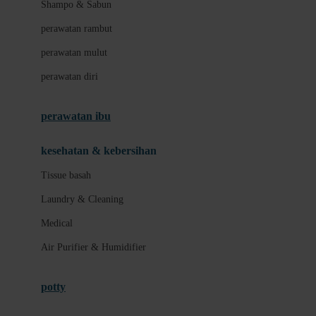
London Taxi
Shampo & Sabun
Love To Dream
perawatan rambut
perawatan mulut
M
perawatan diri
Magformers
Mama's Choice
perawatan ibu
Mamas&Papas
kesehatan & kebersihan
Mamaway
Tissue basah
Maxi Cosi
Laundry & Cleaning
Megabloks
Medical
Micro
Air Purifier & Humidifier
MiDeer
Mimi & Lula
potty
Mini Monkey