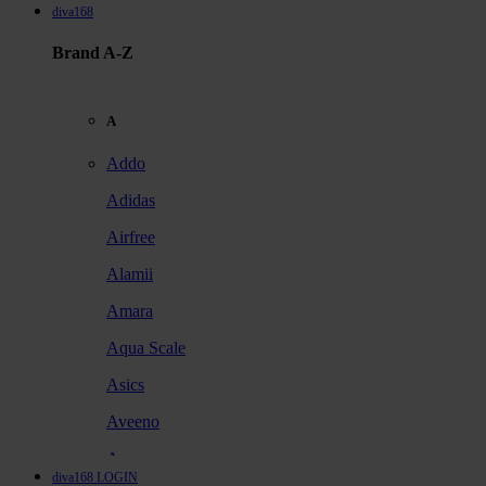
diva168
Brand A-Z
A
Addo
Adidas
Airfree
Alamii
Amara
Aqua Scale
Asics
Aveeno
Awan
diva168 LOGIN