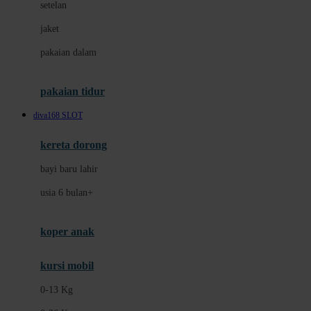
setelan
Docare
jaket
Doona
pakaian dalam
Down To Earth
Drew
pakaian tidur
Dr. Brown's
diva168 SLOT
E
kereta dorong
ELC
bayi baru lahir
Ergobaby
usia 6 bulan+
Expert Care
koper anak
Ezyroller
kursi mobil
F
0-13 Kg
Felt So Sweet