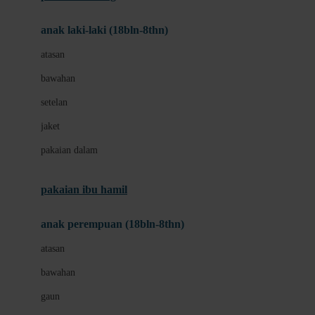
Bumkins
anak laki-laki (18bln-8thn)
C
atasan
Cetaphil
bawahan
Chicco
setelan
Childlife
jaket
Clevamama
pakaian dalam
Cocolatte
Cottonseeds
pakaian ibu hamil
Cozy N Safe
anak perempuan (18bln-8thn)
Crane
atasan
Cybex
bawahan
D
gaun
Dae Organics