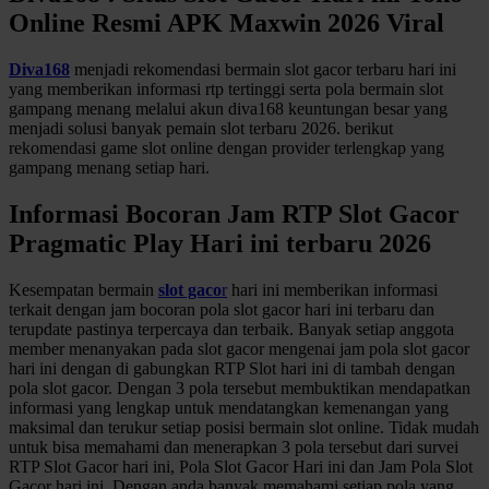
Online Resmi APK Maxwin 2026 Viral
Starbooks
Stick-O
Diva168
menjadi rekomendasi bermain slot gacor terbaru hari ini
yang memberikan informasi rtp tertinggi serta pola bermain slot
Stokke
gampang menang melalui akun diva168 keuntungan besar yang
menjadi solusi banyak pemain slot terbaru 2026. berikut
Sudocrem
rekomendasi game slot online dengan provider terlengkap yang
gampang menang setiap hari.
Sumimo
Informasi Bocoran Jam RTP Slot Gacor
Sunnylife
Pragmatic Play Hari ini terbaru 2026
Sun-Staches
Kesempatan bermain
slot gaco
r
hari ini memberikan informasi
Swimava
terkait dengan jam bocoran pola slot gacor hari ini terbaru dan
terupdate pastinya terpercaya dan terbaik. Banyak setiap anggota
T
member menanyakan pada slot gacor mengenai jam pola slot gacor
hari ini dengan di gabungkan RTP Slot hari ini di tambah dengan
Tommee Tippee
pola slot gacor. Dengan 3 pola tersebut membuktikan mendapatkan
informasi yang lengkap untuk mendatangkan kemenangan yang
Trunki
maksimal dan terukur setiap posisi bermain slot online. Tidak mudah
untuk bisa memahami dan menerapkan 3 pola tersebut dari survei
Tutti Bambini
RTP Slot Gacor hari ini, Pola Slot Gacor Hari ini dan Jam Pola Slot
Gacor hari ini. Dengan anda banyak memahami setiap pola yang