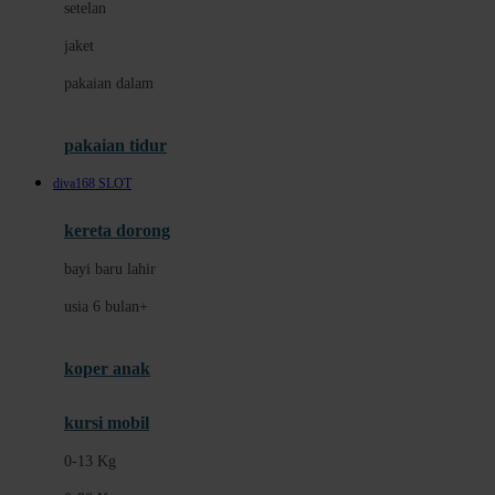
setelan
Docare
jaket
Doona
pakaian dalam
Down To Earth
Drew
pakaian tidur
Dr. Brown's
diva168 SLOT
E
kereta dorong
ELC
bayi baru lahir
Ergobaby
usia 6 bulan+
Expert Care
koper anak
Ezyroller
kursi mobil
F
0-13 Kg
Felt So Sweet