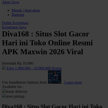
Q
Akun Saya
Masuk / buat akun
QV Baby
Bantuan
R
Daftar Keinginan
Keranjang Saya
Real Shades
Diva168 : Situs Slot Gacor
Red Castle
Hari ini Toko Online Resmi
Ribbon Madness
APK Maxwin 2026 Viral
S
Serendah
Rp 10.000
Sebamed
Earn
1.000.000
-
10.000.000
Bonus
Silver Cross
Simply Idea
Use Installment Options from
.
Laarn more
Available for :
Skip Hop
home delivery
store pickup
Spectra
Diva168 : Situs Slot Gacor Hari ini Toko
Squishmallows