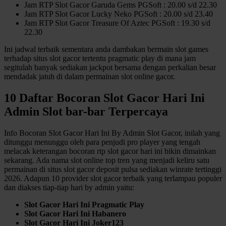
Jam RTP Slot Gacor Garuda Gems PGSoft : 20.00 s/d 22.30
Xootz
Jam RTP Slot Gacor Lucky Neko PGSoft : 20.00 s/d 23.40
Jam RTP Slot Gacor Treasure Of Aztec PGSoft : 19.30 s/d
Y
22.30
Yamatoya
Ini jadwal terbaik sementara anda dambakan bermain slot games
terhadap situs slot gacor tertentu pragmatic play di mana jam
Z
segitulah banyak sediakan jackpot bersama dengan perkalian besar
mendadak jatuh di dalam permainan slot online gacor.
Zaxy
10 Daftar Bocoran Slot Gacor Hari Ini
Zoggs
Admin Slot bar-bar Terpercaya
0-9
Info Bocoran Slot Gacor Hari Ini By Admin Slot Gacor, inilah yang
ditunggu menunggu oleh para penjudi pro player yang tengah
4Moms
melacak keterangan bocoran rtp slot gacor hari ini bikin dimainkan
sekarang. Ada nama slot online top tren yang menjadi keliru satu
59S
permainan di situs slot gacor deposit pulsa sediakan winrate tertinggi
2026. Adapun 10 provider slot gacor terbaik yang terlampau populer
dan diakses tiap-tiap hari by admin yaitu:
Slot Gacor Hari Ini Pragmatic Play
Slot Gacor Hari Ini Habanero
Slot Gacor Hari Ini Joker123