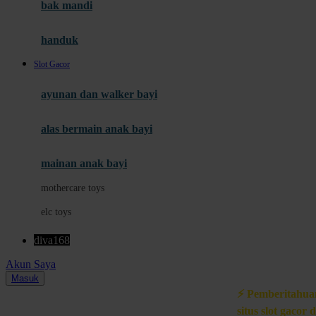
Moby
bak mandi
Momami
handuk
Mothercare
Slot Gacor
Mustela
ayunan dan walker bayi
My Buddy Tag
My K
alas bermain anak bayi
N
mainan anak bayi
Naif
mothercare toys
Nike
elc toys
Nordic Natural
diva168
Nuby
Akun Saya
Nuna
Masuk
⚡ Pemberitahuan: Jadilah pemain y
O
situs slot gacor dengan berbgai k