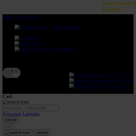
besar bermain slot online no satu di
Oh Ma Grain
diva168! ⚡
lewati ke Konten
Okiedog
download apps
P
download app from:
Peachy
gift registry
Phil & Ted's
Bahasa
Philips Avent
ID
Pigeon
LOGIN
DAFTAR
Playgro
Contact Us
Poled Global
Cari
Ponycycle
Pencarian Lanjutan
Puma
cancel
Pureats
Cari
cancel