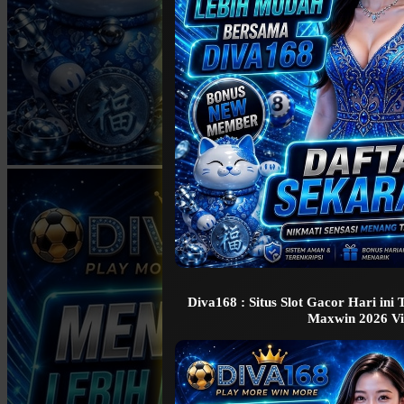
Diva168 : Situs Slot Gacor Hari in
Maxwin 2026 Vi