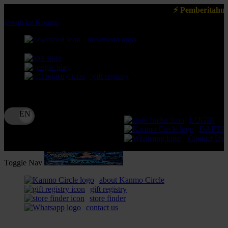
⚡ Pemberitahuan: Kesempatan besa
lewati ke Konten
download apps
download app from:
gift registry
Bahasa
ID
LOGIN
DAFTA
Contact Us
Toggle Nav
about Kanmo Circle
gift registry
store finder
contact us