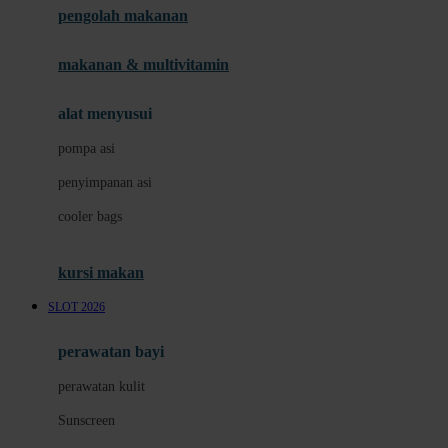
pengolah makanan
Joolz
Jujube
makanan & multivitamin
K
alat menyusui
Kiddycuts
pompa asi
Kumon
penyimpanan asi
L
cooler bags
Leapfrog
kursi makan
Leclerc
SLOT 2026
Lee Vierra
Lillebaby
perawatan bayi
Little Bird Told Me
perawatan kulit
Little Miss Janis
Sunscreen