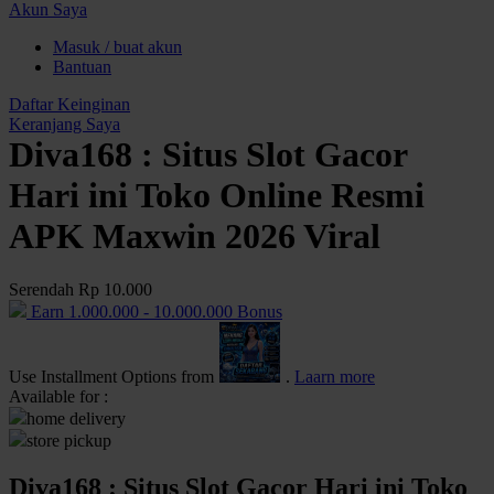
Q
Akun Saya
Masuk / buat akun
QV Baby
Bantuan
R
Daftar Keinginan
Keranjang Saya
Real Shades
Diva168 : Situs Slot Gacor
Red Castle
Hari ini Toko Online Resmi
Ribbon Madness
APK Maxwin 2026 Viral
S
Serendah
Rp 10.000
Sebamed
Earn
1.000.000
-
10.000.000
Bonus
Silver Cross
Simply Idea
Use Installment Options from
.
Laarn more
Available for :
Skip Hop
home delivery
store pickup
Spectra
Diva168 : Situs Slot Gacor Hari ini Toko
Squishmallows