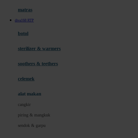
Hauck
matras
Havaianas
diva168 RTP
Hegen
botol
Hot Wheels
sterilizer & warmers
Hybrid
soothers & teethers
I
Inlacta DHA
celemek
Interlac
alat makan
Ivenet
cangkir
J
piring & mangkuk
Jack N Jill
sendok & garpu
Joie