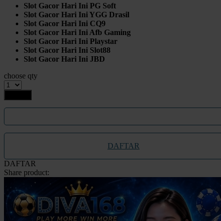
Slot Gacor Hari Ini PG Soft
Slot Gacor Hari Ini YGG Drasil
Slot Gacor Hari Ini CQ9
Slot Gacor Hari Ini Afb Gaming
Slot Gacor Hari Ini Playstar
Slot Gacor Hari Ini Slot88
Slot Gacor Hari Ini JBD
choose qty
LOGIN
DAFTAR
DAFTAR
Share product: