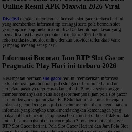
Online Resmi APK Maxwin 2026 Viral
Starbooks
Stick-O
Diva168
menjadi rekomendasi bermain slot gacor terbaru hari ini
yang memberikan informasi rtp tertinggi serta pola bermain slot
Stokke
gampang menang melalui akun diva168 keuntungan besar yang
menjadi solusi banyak pemain slot terbaru 2026. berikut
Sudocrem
rekomendasi game slot online dengan provider terlengkap yang
gampang menang setiap hari.
Sumimo
Informasi Bocoran Jam RTP Slot Gacor
Sunnylife
Pragmatic Play Hari ini terbaru 2026
Sun-Staches
Kesempatan bermain
slot gaco
r
hari ini memberikan informasi
Swimava
terkait dengan jam bocoran pola slot gacor hari ini terbaru dan
terupdate pastinya terpercaya dan terbaik. Banyak setiap anggota
T
member menanyakan pada slot gacor mengenai jam pola slot gacor
hari ini dengan di gabungkan RTP Slot hari ini di tambah dengan
Tommee Tippee
pola slot gacor. Dengan 3 pola tersebut membuktikan mendapatkan
informasi yang lengkap untuk mendatangkan kemenangan yang
Trunki
maksimal dan terukur setiap posisi bermain slot online. Tidak mudah
untuk bisa memahami dan menerapkan 3 pola tersebut dari survei
Tutti Bambini
RTP Slot Gacor hari ini, Pola Slot Gacor Hari ini dan Jam Pola Slot
Gacor hari ini. Dengan anda banyak memahami setiap pola yang