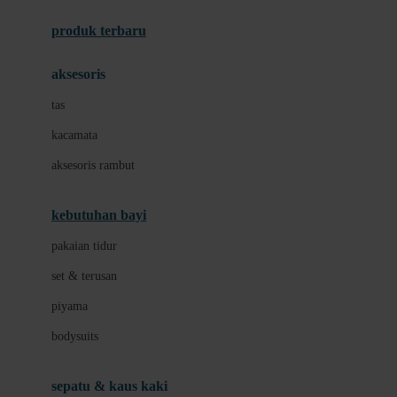
Azetabio
produk terbaru
B
aksesoris
Baabaasheepz
tas
Babiators
kacamata
Baby Dove
aksesoris rambut
Baby Jogger
Baby Rovega
kebutuhan bayi
Babybee
pakaian tidur
Banana Boat
set & terusan
Banz
piyama
Barbie
bodysuits
Beaba
Beauty Barn
sepatu & kaus kaki