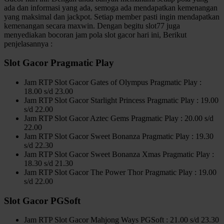
Twistshake
ada dan informasi yang ada, semoga ada mendapatkan kemenangan
yang maksimal dan jackpot. Setiap member pasti ingin mendapatkan
TY Toys
kemenangan secara maxwin. Dengan begitu slot77 juga
menyediakan bocoran jam pola slot gacor hari ini, Berikut
U
penjelasannya :
Slot Gacor Pragmatic Play
V
Jam RTP Slot Gacor Gates of Olympus Pragmatic Play :
18.00 s/d 23.00
Veja
Jam RTP Slot Gacor Starlight Princess Pragmatic Play : 19.00
s/d 22.00
Vitaflow
Jam RTP Slot Gacor Aztec Gems Pragmatic Play : 20.00 s/d
22.00
Vtech
Jam RTP Slot Gacor Sweet Bonanza Pragmatic Play : 19.30
s/d 22.30
W
Jam RTP Slot Gacor Sweet Bonanza Xmas Pragmatic Play :
18.30 s/d 21.30
Waterland
Jam RTP Slot Gacor The Power Thor Pragmatic Play : 19.00
s/d 22.00
Wellness
Slot Gacor PGSoft
X
Jam RTP Slot Gacor Mahjong Ways PGSoft : 21.00 s/d 23.30