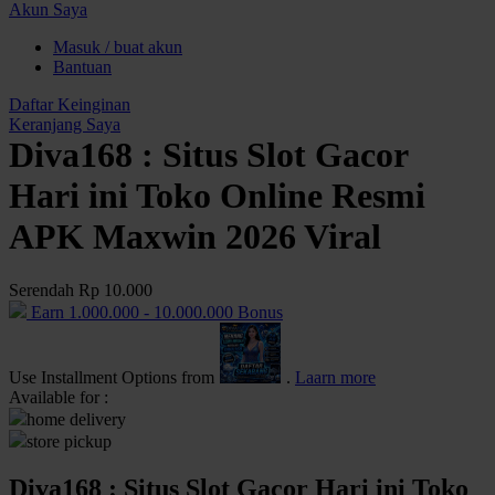
Q
Akun Saya
Masuk / buat akun
QV Baby
Bantuan
R
Daftar Keinginan
Keranjang Saya
Real Shades
Diva168 : Situs Slot Gacor
Red Castle
Hari ini Toko Online Resmi
Ribbon Madness
APK Maxwin 2026 Viral
S
Serendah
Rp 10.000
Sebamed
Earn
1.000.000
-
10.000.000
Bonus
Silver Cross
Simply Idea
Use Installment Options from
.
Laarn more
Available for :
Skip Hop
home delivery
store pickup
Spectra
Diva168 : Situs Slot Gacor Hari ini Toko
Squishmallows