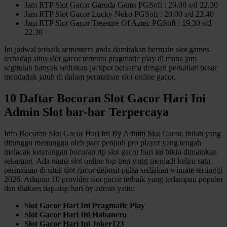
Jam RTP Slot Gacor Garuda Gems PGSoft : 20.00 s/d 22.30
Xootz
Jam RTP Slot Gacor Lucky Neko PGSoft : 20.00 s/d 23.40
Jam RTP Slot Gacor Treasure Of Aztec PGSoft : 19.30 s/d
Y
22.30
Yamatoya
Ini jadwal terbaik sementara anda dambakan bermain slot games
terhadap situs slot gacor tertentu pragmatic play di mana jam
Z
segitulah banyak sediakan jackpot bersama dengan perkalian besar
mendadak jatuh di dalam permainan slot online gacor.
Zaxy
10 Daftar Bocoran Slot Gacor Hari Ini
Zoggs
Admin Slot bar-bar Terpercaya
0-9
Info Bocoran Slot Gacor Hari Ini By Admin Slot Gacor, inilah yang
ditunggu menunggu oleh para penjudi pro player yang tengah
4Moms
melacak keterangan bocoran rtp slot gacor hari ini bikin dimainkan
sekarang. Ada nama slot online top tren yang menjadi keliru satu
59S
permainan di situs slot gacor deposit pulsa sediakan winrate tertinggi
2026. Adapun 10 provider slot gacor terbaik yang terlampau populer
dan diakses tiap-tiap hari by admin yaitu:
Slot Gacor Hari Ini Pragmatic Play
Slot Gacor Hari Ini Habanero
Slot Gacor Hari Ini Joker123