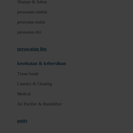
London Taxi
Shampo & Sabun
Love To Dream
perawatan rambut
perawatan mulut
M
perawatan diri
Magformers
Mama's Choice
perawatan ibu
Mamas&Papas
kesehatan & kebersihan
Mamaway
Tissue basah
Maxi Cosi
Laundry & Cleaning
Megabloks
Medical
Micro
Air Purifier & Humidifier
MiDeer
Mimi & Lula
potty
Mini Monkey