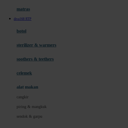
Hauck
matras
Havaianas
diva168 RTP
Hegen
botol
Hot Wheels
sterilizer & warmers
Hybrid
soothers & teethers
I
Inlacta DHA
celemek
Interlac
alat makan
Ivenet
cangkir
J
piring & mangkuk
Jack N Jill
sendok & garpu
Joie