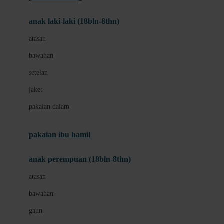
Bumkins
anak laki-laki (18bln-8thn)
C
atasan
Cetaphil
bawahan
Chicco
setelan
Childlife
jaket
Clevamama
pakaian dalam
Cocolatte
Cottonseeds
pakaian ibu hamil
Cozy N Safe
anak perempuan (18bln-8thn)
Crane
atasan
Cybex
bawahan
D
gaun
Dae Organics