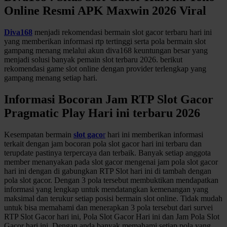
Online Resmi APK Maxwin 2026 Viral
Starbooks
Stick-O
Diva168
menjadi rekomendasi bermain slot gacor terbaru hari ini
yang memberikan informasi rtp tertinggi serta pola bermain slot
Stokke
gampang menang melalui akun diva168 keuntungan besar yang
menjadi solusi banyak pemain slot terbaru 2026. berikut
Sudocrem
rekomendasi game slot online dengan provider terlengkap yang
gampang menang setiap hari.
Sumimo
Informasi Bocoran Jam RTP Slot Gacor
Sunnylife
Pragmatic Play Hari ini terbaru 2026
Sun-Staches
Kesempatan bermain
slot gaco
r
hari ini memberikan informasi
Swimava
terkait dengan jam bocoran pola slot gacor hari ini terbaru dan
terupdate pastinya terpercaya dan terbaik. Banyak setiap anggota
T
member menanyakan pada slot gacor mengenai jam pola slot gacor
hari ini dengan di gabungkan RTP Slot hari ini di tambah dengan
Tommee Tippee
pola slot gacor. Dengan 3 pola tersebut membuktikan mendapatkan
informasi yang lengkap untuk mendatangkan kemenangan yang
Trunki
maksimal dan terukur setiap posisi bermain slot online. Tidak mudah
untuk bisa memahami dan menerapkan 3 pola tersebut dari survei
Tutti Bambini
RTP Slot Gacor hari ini, Pola Slot Gacor Hari ini dan Jam Pola Slot
Gacor hari ini. Dengan anda banyak memahami setiap pola yang