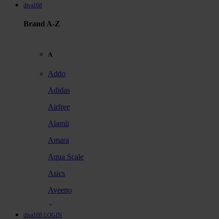
diva168
Brand A-Z
A
Addo
Adidas
Airfree
Alamii
Amara
Aqua Scale
Asics
Aveeno
Awan
diva168 LOGIN