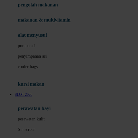
pengolah makanan
Joolz
Jujube
makanan & multivitamin
K
alat menyusui
Kiddycuts
pompa asi
Kumon
penyimpanan asi
L
cooler bags
Leapfrog
kursi makan
Leclerc
SLOT 2026
Lee Vierra
Lillebaby
perawatan bayi
Little Bird Told Me
perawatan kulit
Little Miss Janis
Sunscreen