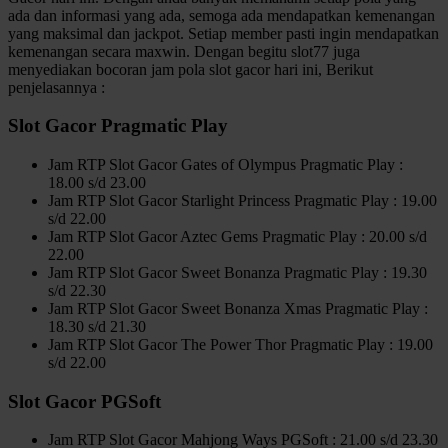
Twistshake
ada dan informasi yang ada, semoga ada mendapatkan kemenangan
yang maksimal dan jackpot. Setiap member pasti ingin mendapatkan
TY Toys
kemenangan secara maxwin. Dengan begitu slot77 juga
menyediakan bocoran jam pola slot gacor hari ini, Berikut
U
penjelasannya :
Slot Gacor Pragmatic Play
V
Jam RTP Slot Gacor Gates of Olympus Pragmatic Play :
18.00 s/d 23.00
Veja
Jam RTP Slot Gacor Starlight Princess Pragmatic Play : 19.00
s/d 22.00
Vitaflow
Jam RTP Slot Gacor Aztec Gems Pragmatic Play : 20.00 s/d
22.00
Vtech
Jam RTP Slot Gacor Sweet Bonanza Pragmatic Play : 19.30
s/d 22.30
W
Jam RTP Slot Gacor Sweet Bonanza Xmas Pragmatic Play :
18.30 s/d 21.30
Waterland
Jam RTP Slot Gacor The Power Thor Pragmatic Play : 19.00
s/d 22.00
Wellness
Slot Gacor PGSoft
X
Jam RTP Slot Gacor Mahjong Ways PGSoft : 21.00 s/d 23.30