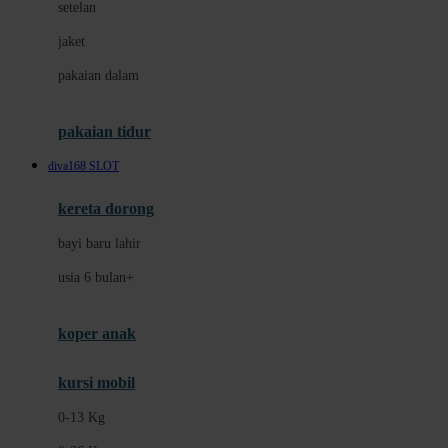
setelan
Docare
jaket
Doona
pakaian dalam
Down To Earth
Drew
pakaian tidur
Dr. Brown's
diva168 SLOT
E
kereta dorong
ELC
bayi baru lahir
Ergobaby
usia 6 bulan+
Expert Care
koper anak
Ezyroller
kursi mobil
F
0-13 Kg
Felt So Sweet