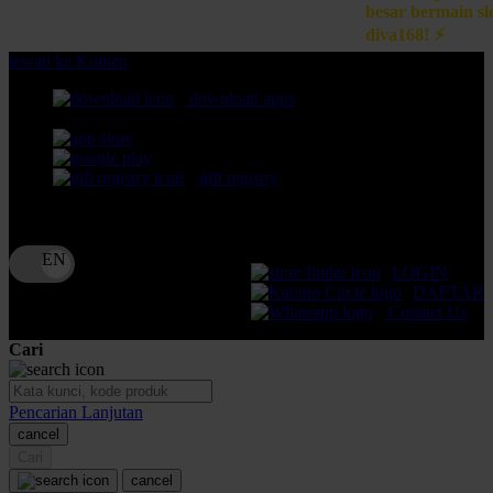
besar bermain slot online no satu di 
Oh Ma Grain
diva168! ⚡
lewati ke Konten
Okiedog
download apps
P
download app from:
Peachy
gift registry
Phil & Ted's
Bahasa
Philips Avent
ID
Pigeon
LOGIN
DAFTAR
Playgro
Contact Us
Poled Global
Cari
Ponycycle
Pencarian Lanjutan
Puma
cancel
Pureats
Cari
cancel