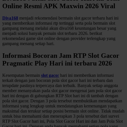
Online Resmi APK Maxwin 2026 Viral
Starbooks
Stick-O
Diva168
menjadi rekomendasi bermain slot gacor terbaru hari ini
yang memberikan informasi rtp tertinggi serta pola bermain slot
Stokke
gampang menang melalui akun diva168 keuntungan besar yang
menjadi solusi banyak pemain slot terbaru 2026. berikut
Sudocrem
rekomendasi game slot online dengan provider terlengkap yang
gampang menang setiap hari.
Sumimo
Informasi Bocoran Jam RTP Slot Gacor
Sunnylife
Pragmatic Play Hari ini terbaru 2026
Sun-Staches
Kesempatan bermain
slot gaco
r
hari ini memberikan informasi
Swimava
terkait dengan jam bocoran pola slot gacor hari ini terbaru dan
terupdate pastinya terpercaya dan terbaik. Banyak setiap anggota
T
member menanyakan pada slot gacor mengenai jam pola slot gacor
hari ini dengan di gabungkan RTP Slot hari ini di tambah dengan
Tommee Tippee
pola slot gacor. Dengan 3 pola tersebut membuktikan mendapatkan
informasi yang lengkap untuk mendatangkan kemenangan yang
Trunki
maksimal dan terukur setiap posisi bermain slot online. Tidak mudah
untuk bisa memahami dan menerapkan 3 pola tersebut dari survei
Tutti Bambini
RTP Slot Gacor hari ini, Pola Slot Gacor Hari ini dan Jam Pola Slot
Gacor hari ini. Dengan anda banyak memahami setiap pola yang