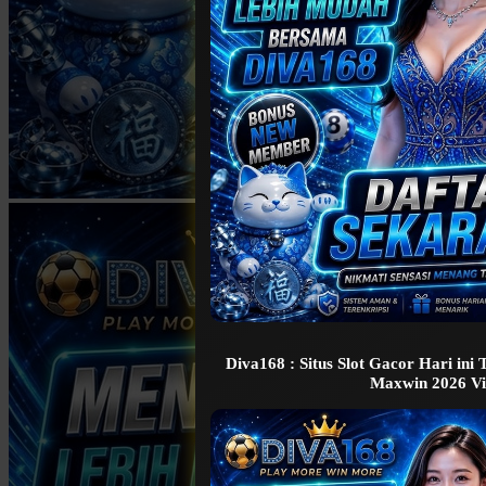
Diva168 : Situs Slot Gacor Hari in
Maxwin 2026 Vi