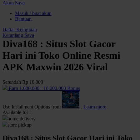
Q
Akun Saya
Masuk / buat akun
QV Baby
Bantuan
R
Daftar Keinginan
Keranjang Saya
Real Shades
Diva168 : Situs Slot Gacor
Red Castle
Hari ini Toko Online Resmi
Ribbon Madness
APK Maxwin 2026 Viral
S
Serendah
Rp 10.000
Sebamed
Earn
1.000.000
-
10.000.000
Bonus
Silver Cross
Simply Idea
Use Installment Options from
.
Laarn more
Available for :
Skip Hop
home delivery
store pickup
Spectra
Diva168 : Situs Slot Gacor Hari ini Toko
Squishmallows