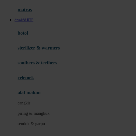
Hauck
matras
Havaianas
diva168 RTP
Hegen
botol
Hot Wheels
sterilizer & warmers
Hybrid
soothers & teethers
I
Inlacta DHA
celemek
Interlac
alat makan
Ivenet
cangkir
J
piring & mangkuk
Jack N Jill
sendok & garpu
Joie