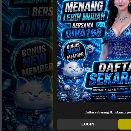
Daftar sekarang & nikmati p
LOGIN