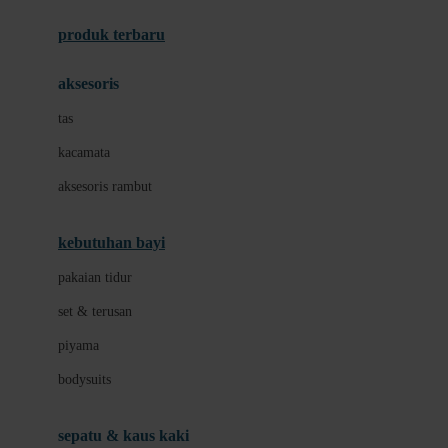
Azetabio
produk terbaru
B
aksesoris
Baabaasheepz
tas
Babiators
kacamata
Baby Dove
aksesoris rambut
Baby Jogger
Baby Rovega
kebutuhan bayi
Babybee
pakaian tidur
Banana Boat
set & terusan
Banz
piyama
Barbie
bodysuits
Beaba
Beauty Barn
sepatu & kaus kaki