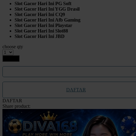
Slot Gacor Hari Ini PG Soft
Slot Gacor Hari Ini YGG Drasil
Slot Gacor Hari Ini CQ9
Slot Gacor Hari Ini Afb Gaming
Slot Gacor Hari Ini Playstar
Slot Gacor Hari Ini Slot88
Slot Gacor Hari Ini JBD
choose qty
LOGIN
DAFTAR
DAFTAR
Share product: