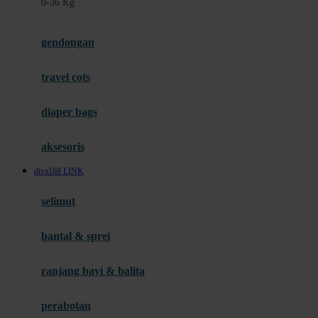
0-36 Kg
Fisher Price
Flipper
gendongan
Friends Of Sally
travel cots
G
diaper bags
Gb
Geko
aksesoris
Graco
diva168 LINK
Gund
selimut
H
bantal & sprei
Habbie
Haenim
ranjang bayi & balita
Happy Horse
perabotan
Happy Tummy