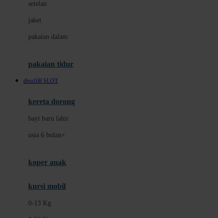
setelan
Docare
jaket
Doona
pakaian dalam
Down To Earth
Drew
pakaian tidur
Dr. Brown's
diva168 SLOT
E
kereta dorong
ELC
bayi baru lahir
Ergobaby
usia 6 bulan+
Expert Care
koper anak
Ezyroller
kursi mobil
F
0-13 Kg
Felt So Sweet