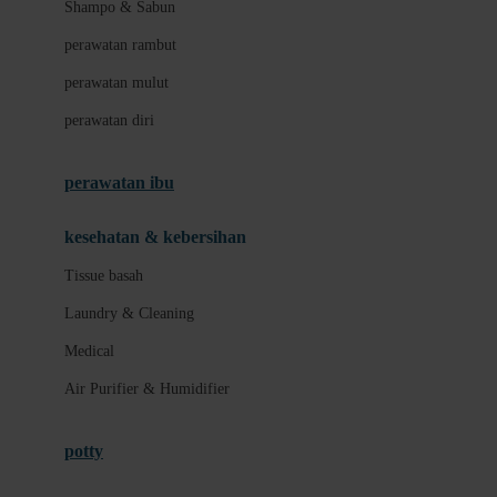
London Taxi
Shampo & Sabun
Love To Dream
perawatan rambut
perawatan mulut
M
perawatan diri
Magformers
Mama's Choice
perawatan ibu
Mamas&Papas
kesehatan & kebersihan
Mamaway
Tissue basah
Maxi Cosi
Laundry & Cleaning
Megabloks
Medical
Micro
Air Purifier & Humidifier
MiDeer
Mimi & Lula
potty
Mini Monkey