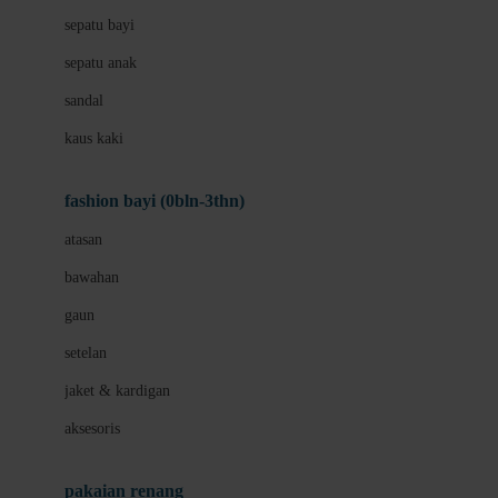
Bio Oil
sepatu bayi
Biolane
sepatu anak
Bite Fighters
sandal
Bizzi Growin
kaus kaki
Blackmores
fashion bayi (0bln-3thn)
Blooming Marvellous
atasan
Bonnels
bawahan
Bravado
gaun
Bruder
setelan
Brush Baby
jaket & kardigan
Buds Organics
aksesoris
Bugaboo
Buggygear
pakaian renang