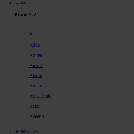
diva168
Brand A-Z
A
Addo
Adidas
Airfree
Alamii
Amara
Aqua Scale
Asics
Aveeno
Awan
diva168 LOGIN