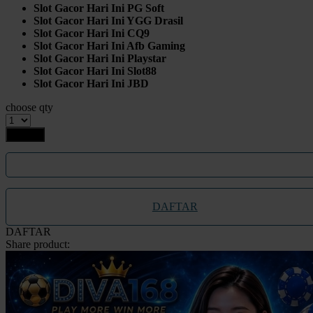
Slot Gacor Hari Ini PG Soft
Slot Gacor Hari Ini YGG Drasil
Slot Gacor Hari Ini CQ9
Slot Gacor Hari Ini Afb Gaming
Slot Gacor Hari Ini Playstar
Slot Gacor Hari Ini Slot88
Slot Gacor Hari Ini JBD
choose qty
LOGIN
DAFTAR
DAFTAR
Share product: