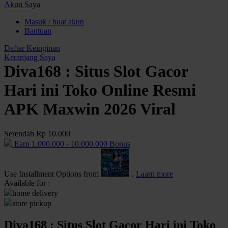
Q
Akun Saya
Masuk / buat akun
QV Baby
Bantuan
R
Daftar Keinginan
Keranjang Saya
Real Shades
Diva168 : Situs Slot Gacor
Red Castle
Hari ini Toko Online Resmi
Ribbon Madness
APK Maxwin 2026 Viral
S
Serendah
Rp 10.000
Sebamed
Earn
1.000.000
-
10.000.000
Bonus
Silver Cross
Simply Idea
Use Installment Options from
.
Laarn more
Available for :
Skip Hop
home delivery
store pickup
Spectra
Diva168 : Situs Slot Gacor Hari ini Toko
Squishmallows