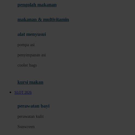
pengolah makanan
Joolz
Jujube
makanan & multivitamin
K
alat menyusui
Kiddycuts
pompa asi
Kumon
penyimpanan asi
L
cooler bags
Leapfrog
kursi makan
Leclerc
SLOT 2026
Lee Vierra
Lillebaby
perawatan bayi
Little Bird Told Me
perawatan kulit
Little Miss Janis
Sunscreen