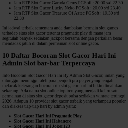
Jam RTP Slot Gacor Garuda Gems PGSoft : 20.00 s/d 22.30
Xootz
Jam RTP Slot Gacor Lucky Neko PGSoft : 20.00 s/d 23.40
Jam RTP Slot Gacor Treasure Of Aztec PGSoft : 19.30 s/d
Y
22.30
Yamatoya
Ini jadwal terbaik sementara anda dambakan bermain slot games
terhadap situs slot gacor tertentu pragmatic play di mana jam
Z
segitulah banyak sediakan jackpot bersama dengan perkalian besar
mendadak jatuh di dalam permainan slot online gacor.
Zaxy
10 Daftar Bocoran Slot Gacor Hari Ini
Zoggs
Admin Slot bar-bar Terpercaya
0-9
Info Bocoran Slot Gacor Hari Ini By Admin Slot Gacor, inilah yang
ditunggu menunggu oleh para penjudi pro player yang tengah
4Moms
melacak keterangan bocoran rtp slot gacor hari ini bikin dimainkan
sekarang. Ada nama slot online top tren yang menjadi keliru satu
59S
permainan di situs slot gacor deposit pulsa sediakan winrate tertinggi
2026. Adapun 10 provider slot gacor terbaik yang terlampau populer
dan diakses tiap-tiap hari by admin yaitu:
Slot Gacor Hari Ini Pragmatic Play
Slot Gacor Hari Ini Habanero
Slot Gacor Hari Ini Joker123