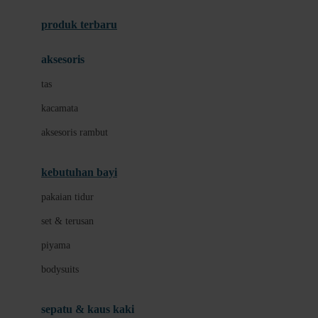
Azetabio
produk terbaru
B
aksesoris
Baabaasheepz
tas
Babiators
kacamata
Baby Dove
aksesoris rambut
Baby Jogger
Baby Rovega
kebutuhan bayi
Babybee
pakaian tidur
Banana Boat
set & terusan
Banz
piyama
Barbie
bodysuits
Beaba
Beauty Barn
sepatu & kaus kaki