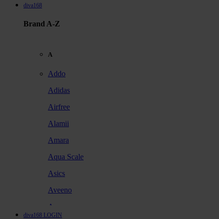
diva168
Brand A-Z
A
Addo
Adidas
Airfree
Alamii
Amara
Aqua Scale
Asics
Aveeno
Awan
diva168 LOGIN