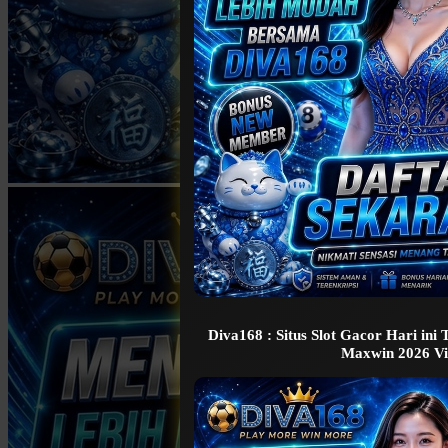
Diva168 : Situs Slot Gacor Hari in
Maxwin 2026 Vi