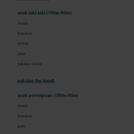
Bumkins
anak laki-laki (18bln-8thn)
C
atasan
Cetaphil
bawahan
Chicco
setelan
Childlife
jaket
Clevamama
pakaian dalam
Cocolatte
Cottonseeds
pakaian ibu hamil
Cozy N Safe
anak perempuan (18bln-8thn)
Crane
atasan
Cybex
bawahan
D
gaun
Dae Organics