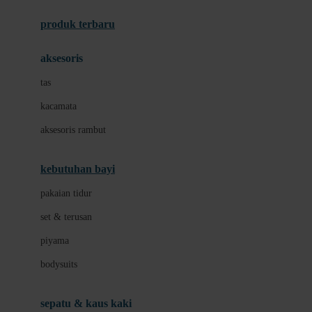
Azetabio
produk terbaru
B
aksesoris
Baabaasheepz
tas
Babiators
kacamata
Baby Dove
aksesoris rambut
Baby Jogger
Baby Rovega
kebutuhan bayi
Babybee
pakaian tidur
Banana Boat
set & terusan
Banz
piyama
Barbie
bodysuits
Beaba
Beauty Barn
sepatu & kaus kaki