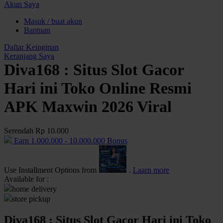
Q
Akun Saya
Masuk / buat akun
QV Baby
Bantuan
R
Daftar Keinginan
Keranjang Saya
Real Shades
Diva168 : Situs Slot Gacor
Red Castle
Hari ini Toko Online Resmi
Ribbon Madness
APK Maxwin 2026 Viral
S
Serendah
Rp 10.000
Sebamed
Earn
1.000.000
-
10.000.000
Bonus
Silver Cross
Simply Idea
Use Installment Options from
.
Laarn more
Available for :
Skip Hop
home delivery
store pickup
Spectra
Diva168 : Situs Slot Gacor Hari ini Toko
Squishmallows