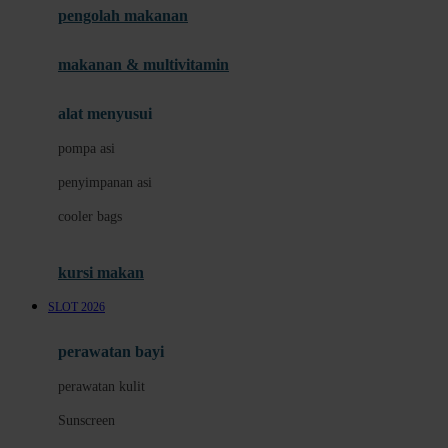
pengolah makanan
Joolz
Jujube
makanan & multivitamin
K
alat menyusui
Kiddycuts
pompa asi
Kumon
penyimpanan asi
L
cooler bags
Leapfrog
kursi makan
Leclerc
SLOT 2026
Lee Vierra
Lillebaby
perawatan bayi
Little Bird Told Me
perawatan kulit
Little Miss Janis
Sunscreen