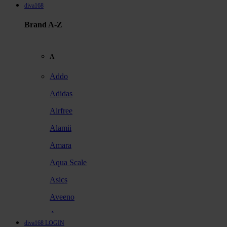
diva168
Brand A-Z
A
Addo
Adidas
Airfree
Alamii
Amara
Aqua Scale
Asics
Aveeno
Awan
diva168 LOGIN