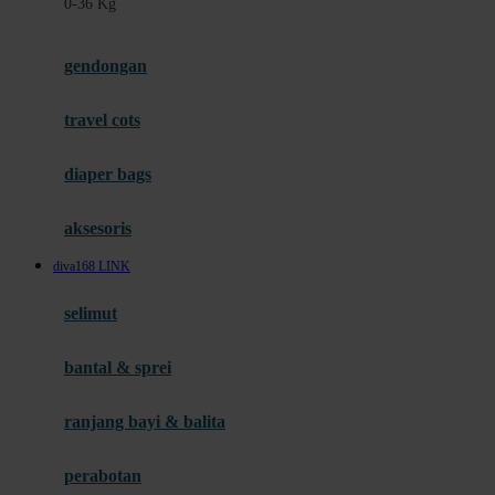
0-36 Kg
Fisher Price
Flipper
gendongan
Friends Of Sally
travel cots
G
diaper bags
Gb
Geko
aksesoris
Graco
diva168 LINK
Gund
selimut
H
bantal & sprei
Habbie
Haenim
ranjang bayi & balita
Happy Horse
perabotan
Happy Tummy