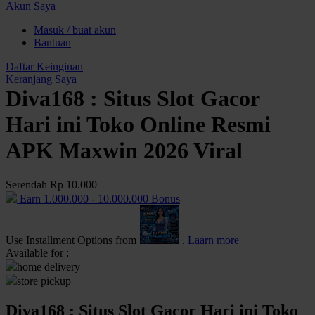
Q
Akun Saya
Masuk / buat akun
QV Baby
Bantuan
R
Daftar Keinginan
Keranjang Saya
Real Shades
Diva168 : Situs Slot Gacor
Red Castle
Hari ini Toko Online Resmi
Ribbon Madness
APK Maxwin 2026 Viral
S
Serendah
Rp 10.000
Sebamed
Earn
1.000.000
-
10.000.000
Bonus
Silver Cross
Simply Idea
Use Installment Options from
.
Laarn more
Available for :
Skip Hop
home delivery
store pickup
Spectra
Diva168 : Situs Slot Gacor Hari ini Toko
Squishmallows