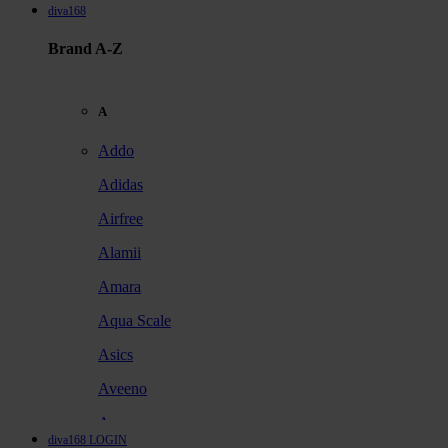
diva168
Brand A-Z
A
Addo
Adidas
Airfree
Alamii
Amara
Aqua Scale
Asics
Aveeno
Awan
diva168 LOGIN