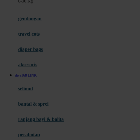
0-36 Kg
Fisher Price
Flipper
gendongan
Friends Of Sally
travel cots
G
diaper bags
Gb
Geko
aksesoris
Graco
diva168 LINK
Gund
selimut
H
bantal & sprei
Habbie
Haenim
ranjang bayi & balita
Happy Horse
perabotan
Happy Tummy