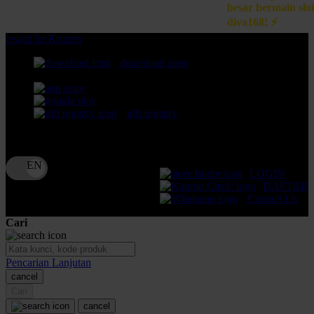
besar bermain slot online no satu di i
Oh Ma Grain
diva168! ⚡
lewati ke Konten
Okiedog
download apps
P
download app from:
Peachy
gift registry
Phil & Ted's
Bahasa
Philips Avent
ID
Pigeon
LOGIN
DAFTAR
Playgro
Contact Us
Poled Global
Cari
Ponycycle
Pencarian Lanjutan
Puma
cancel
Pureats
Cari
cancel