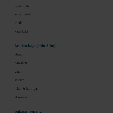
Bio Oil
sepatu bayi
Biolane
sepatu anak
Bite Fighters
sandal
Bizzi Growin
kaus kaki
Blackmores
fashion bayi (0bln-3thn)
Blooming Marvellous
atasan
Bonnels
bawahan
Bravado
gaun
Bruder
setelan
Brush Baby
jaket & kardigan
Buds Organics
aksesoris
Bugaboo
Buggygear
pakaian renang