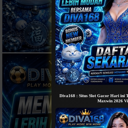
Diva168 : Situs Slot Gacor Hari in
Maxwin 2026 Vi