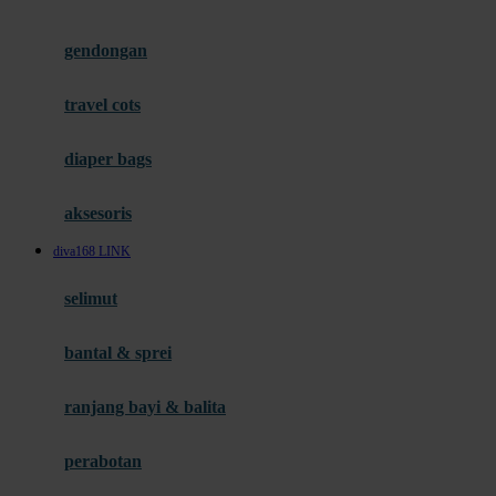
Flipper
gendongan
Friends Of Sally
travel cots
G
diaper bags
Gb
Geko
aksesoris
Graco
diva168 LINK
Gund
selimut
H
bantal & sprei
Habbie
Haenim
ranjang bayi & balita
Happy Horse
perabotan
Happy Tummy