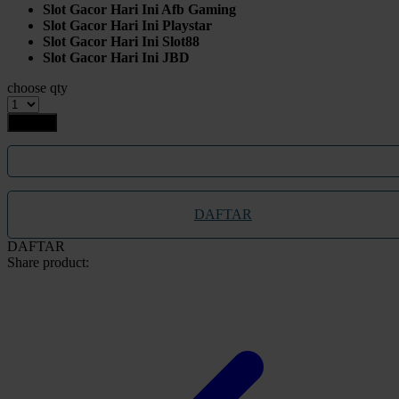
Slot Gacor Hari Ini Afb Gaming
Slot Gacor Hari Ini Playstar
Slot Gacor Hari Ini Slot88
Slot Gacor Hari Ini JBD
choose qty
LOGIN
DAFTAR
DAFTAR
Share product: