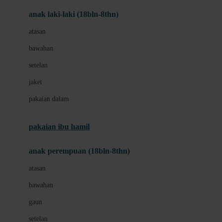
anak laki-laki (18bln-8thn)
C
atasan
Cetaphil
bawahan
Chicco
setelan
Childlife
jaket
Clevamama
pakaian dalam
Cocolatte
Cottonseeds
pakaian ibu hamil
Cozy N Safe
anak perempuan (18bln-8thn)
Crane
atasan
Cybex
bawahan
D
gaun
Dae Organics
setelan