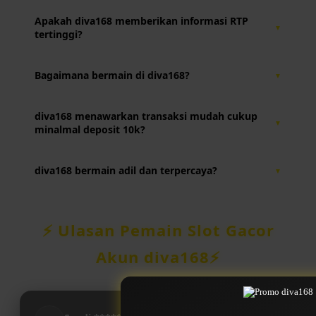
Kesemptan meraih keuntungan besar bermain slot gacor
Apakah diva168 memberikan informasi RTP
▼
hari ini di hadirkan oleh diva168 yang menjadi sumber
tertinggi?
penghasilan dan sumber cuan bagi para pemain slot baru
maupun lama.
diva168 selalu update tentang permainan dan informasi
Bagaimana bermain di diva168?
▼
berguna seperti rtp tertinggi dan pola trik bermain slot
online yang baik dan benar serta memiliki permainan rtp
Bermain di diva168 memberikan keseruan dalam bermain
tertinggi.
diva168 menawarkan transaksi mudah cukup
▼
slot gacor dengan berbagai provider dan permainan slot
minalmal deposit 10k?
terbaru dan terlengkap yang akan menjadi tempat
bermain online gampang menang.
diva168 menjadi rekomendasi dan transaksi murah cukup
diva168 bermain adil dan terpercaya?
▼
deposit 10k keuntungan besar paling terbaru dan
terpercaya di indonesia.
diva168 menjadi situs slot online gacor resmi yang
memberikan kepercayaaan kepada pemain yang adil dan
⚡ Ulasan Pemain Slot Gacor
terpercaya peluang meraih keuntungan besar setiap hari
tanpa ada potongan.
Akun diva168⚡
⭐⭐⭐⭐⭐