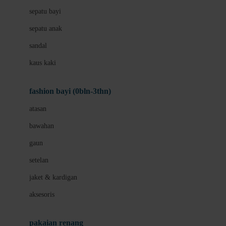
Bio Oil
sepatu bayi
Biolane
sepatu anak
Bite Fighters
sandal
Bizzi Growin
kaus kaki
Blackmores
fashion bayi (0bln-3thn)
Blooming Marvellous
atasan
Bonnels
bawahan
Bravado
gaun
Bruder
setelan
Brush Baby
jaket & kardigan
Buds Organics
aksesoris
Bugaboo
Buggygear
pakaian renang