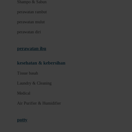
London Taxi
Shampo & Sabun
Love To Dream
perawatan rambut
perawatan mulut
M
perawatan diri
Magformers
Mama's Choice
perawatan ibu
Mamas&Papas
kesehatan & kebersihan
Mamaway
Tissue basah
Maxi Cosi
Laundry & Cleaning
Megabloks
Medical
Micro
Air Purifier & Humidifier
MiDeer
Mimi & Lula
potty
Mini Monkey