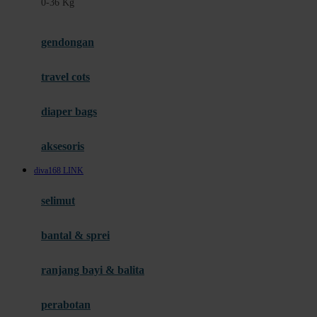
0-36 Kg
Fisher Price
Flipper
gendongan
Friends Of Sally
travel cots
G
diaper bags
Gb
Geko
aksesoris
Graco
diva168 LINK
Gund
selimut
H
bantal & sprei
Habbie
Haenim
ranjang bayi & balita
Happy Horse
perabotan
Happy Tummy