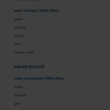
Bumkins
anak laki-laki (18bln-8thn)
C
atasan
Cetaphil
bawahan
Chicco
setelan
Childlife
jaket
Clevamama
pakaian dalam
Cocolatte
Cottonseeds
pakaian ibu hamil
Cozy N Safe
anak perempuan (18bln-8thn)
Crane
atasan
Cybex
bawahan
D
gaun
Dae Organics