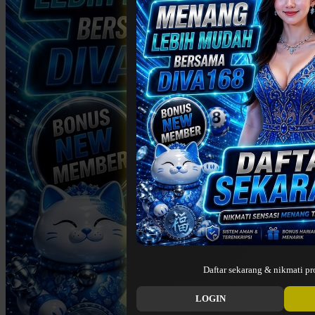
Daftar sekarang & nikmati p
LOGIN