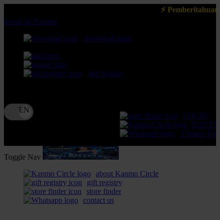
⚡ Pemberitahuan: Kesempatan besar b
lewati ke Konten
download apps
download app from:
gift registry
Bahasa
ID
LOGIN
DAFTA
Contact Us
Toggle Nav
about Kanmo Circle
gift registry
store finder
contact us