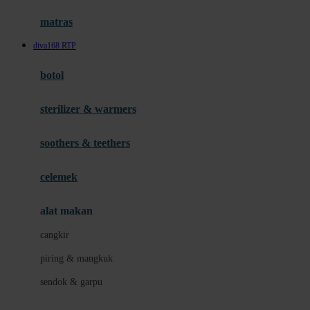
Hauck
matras
Havaianas
diva168 RTP
Hegen
botol
Hot Wheels
sterilizer & warmers
Hybrid
soothers & teethers
I
Inlacta DHA
celemek
Interlac
alat makan
Ivenet
cangkir
J
piring & mangkuk
Jack N Jill
sendok & garpu
Joie