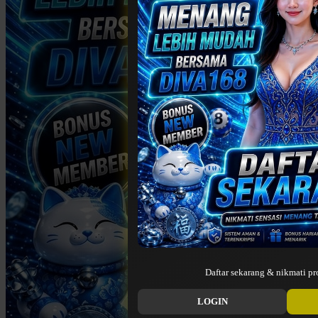
Daftar sekarang & nikmati p
LOGIN