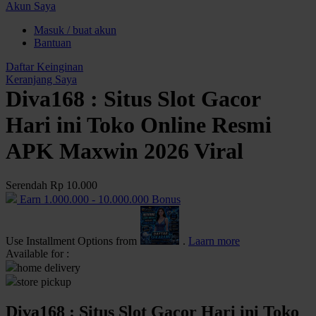
Q
Akun Saya
Masuk / buat akun
QV Baby
Bantuan
R
Daftar Keinginan
Keranjang Saya
Real Shades
Diva168 : Situs Slot Gacor
Red Castle
Hari ini Toko Online Resmi
Ribbon Madness
APK Maxwin 2026 Viral
S
Serendah
Rp 10.000
Sebamed
Earn
1.000.000
-
10.000.000
Bonus
Silver Cross
Simply Idea
Use Installment Options from
.
Laarn more
Available for :
Skip Hop
home delivery
store pickup
Spectra
Diva168 : Situs Slot Gacor Hari ini Toko
Squishmallows