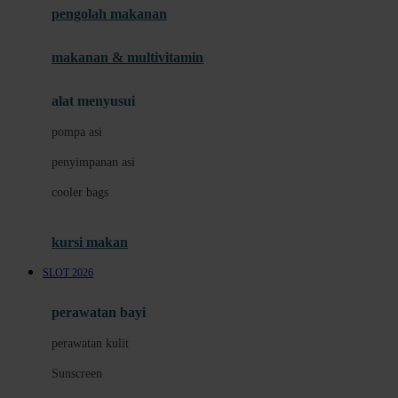
pengolah makanan
Joolz
Jujube
makanan & multivitamin
K
alat menyusui
Kiddycuts
pompa asi
Kumon
penyimpanan asi
L
cooler bags
Leapfrog
kursi makan
Leclerc
SLOT 2026
Lee Vierra
Lillebaby
perawatan bayi
Little Bird Told Me
perawatan kulit
Little Miss Janis
Sunscreen