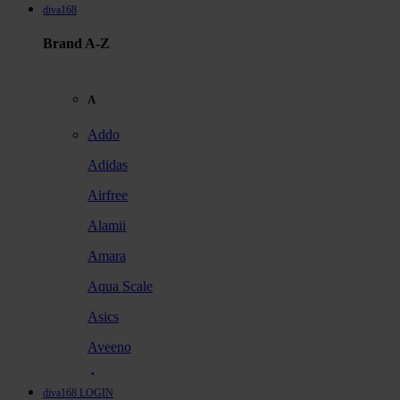
diva168
Brand A-Z
A
Addo
Adidas
Airfree
Alamii
Amara
Aqua Scale
Asics
Aveeno
Awan
diva168 LOGIN