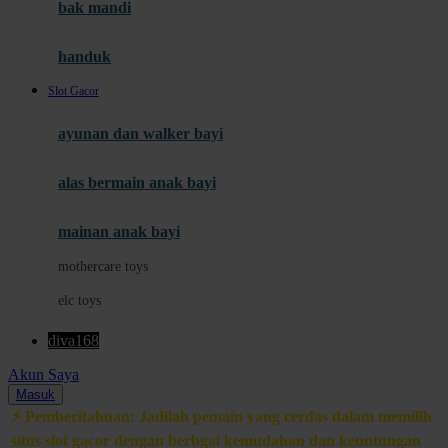
Moby
bak mandi
Momami
handuk
Mothercare
Slot Gacor
Mustela
ayunan dan walker bayi
My Buddy Tag
My K
alas bermain anak bayi
N
mainan anak bayi
Naif
mothercare toys
Nike
elc toys
Nordic Natural
diva168
Nuby
Akun Saya
Nuna
Masuk
ilah pemain yang cerdas dalam memilih
O
gan berbgai kemudahan dan keuntungan