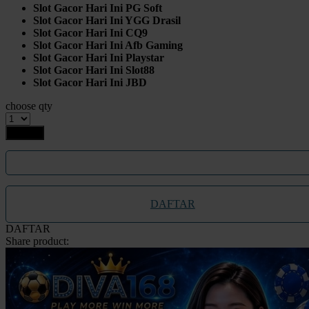
Slot Gacor Hari Ini PG Soft
Slot Gacor Hari Ini YGG Drasil
Slot Gacor Hari Ini CQ9
Slot Gacor Hari Ini Afb Gaming
Slot Gacor Hari Ini Playstar
Slot Gacor Hari Ini Slot88
Slot Gacor Hari Ini JBD
choose qty
LOGIN
DAFTAR
DAFTAR
Share product: