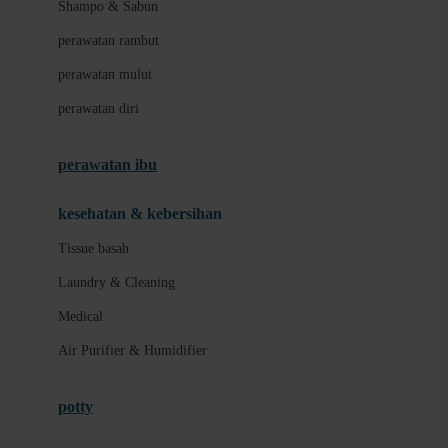
London Taxi
Shampo & Sabun
Love To Dream
perawatan rambut
perawatan mulut
M
perawatan diri
Magformers
Mama's Choice
perawatan ibu
Mamas&Papas
kesehatan & kebersihan
Mamaway
Tissue basah
Maxi Cosi
Laundry & Cleaning
Megabloks
Medical
Micro
Air Purifier & Humidifier
MiDeer
Mimi & Lula
potty
Mini Monkey