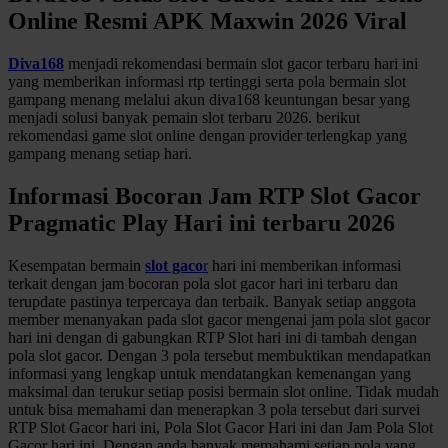
Online Resmi APK Maxwin 2026 Viral
Starbooks
Stick-O
Diva168
menjadi rekomendasi bermain slot gacor terbaru hari ini
yang memberikan informasi rtp tertinggi serta pola bermain slot
Stokke
gampang menang melalui akun diva168 keuntungan besar yang
menjadi solusi banyak pemain slot terbaru 2026. berikut
Sudocrem
rekomendasi game slot online dengan provider terlengkap yang
gampang menang setiap hari.
Sumimo
Informasi Bocoran Jam RTP Slot Gacor
Sunnylife
Pragmatic Play Hari ini terbaru 2026
Sun-Staches
Kesempatan bermain
slot gaco
r
hari ini memberikan informasi
Swimava
terkait dengan jam bocoran pola slot gacor hari ini terbaru dan
terupdate pastinya terpercaya dan terbaik. Banyak setiap anggota
T
member menanyakan pada slot gacor mengenai jam pola slot gacor
hari ini dengan di gabungkan RTP Slot hari ini di tambah dengan
Tommee Tippee
pola slot gacor. Dengan 3 pola tersebut membuktikan mendapatkan
informasi yang lengkap untuk mendatangkan kemenangan yang
Trunki
maksimal dan terukur setiap posisi bermain slot online. Tidak mudah
untuk bisa memahami dan menerapkan 3 pola tersebut dari survei
Tutti Bambini
RTP Slot Gacor hari ini, Pola Slot Gacor Hari ini dan Jam Pola Slot
Gacor hari ini. Dengan anda banyak memahami setiap pola yang