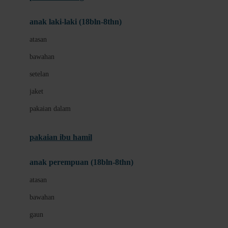
Bumkins
anak laki-laki (18bln-8thn)
C
atasan
Cetaphil
bawahan
Chicco
setelan
Childlife
jaket
Clevamama
pakaian dalam
Cocolatte
Cottonseeds
pakaian ibu hamil
Cozy N Safe
anak perempuan (18bln-8thn)
Crane
atasan
Cybex
bawahan
D
gaun
Dae Organics