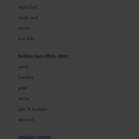
Bio Oil
sepatu bayi
Biolane
sepatu anak
Bite Fighters
sandal
Bizzi Growin
kaus kaki
Blackmores
fashion bayi (0bln-3thn)
Blooming Marvellous
atasan
Bonnels
bawahan
Bravado
gaun
Bruder
setelan
Brush Baby
jaket & kardigan
Buds Organics
aksesoris
Bugaboo
Buggygear
pakaian renang